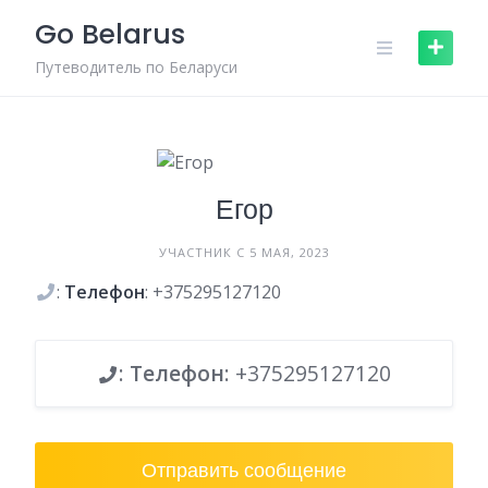
Skip
Go Belarus
to
content
Путеводитель по Беларуси
Егор
УЧАСТНИК С 5 МАЯ, 2023
:
Телефон
: +375295127120
:
Телефон
: +375295127120
Отправить сообщение