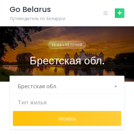
Skip
Go Belarus
to
content
Путеводитель по Беларуси
15 ОБЪЯВЛЕНИЙ
Брестская обл.
Брестская обл.
Искать