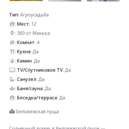
Тип
: Агроусадьба
:
Мест
: 12
: 360 от Минска
:
Комнат
: 4
:
Кухня
: Да
:
Камин
: Да
:
TV/Спутниковое TV
: Да
:
Санузел
: Да
:
Баня/сауна
: Да
:
Беседка/терраса
: Да
Беловежская пуща
Солнечный домик в Беловежской пуще —