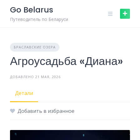
Skip
Go Belarus
to
content
Путеводитель по Беларуси
БРАСЛАВСКИЕ ОЗЕРА
Агроусадьба «Диана»
ДОБАВЛЕНО 21 МАЯ, 2026
Детали
Добавить в избранное