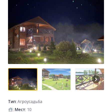
Тип
: Агроусадьба
:
Мест
: 10