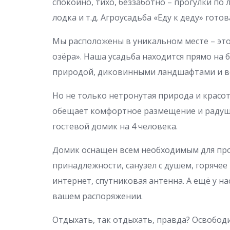
спокойно, тихо, беззаботно – прогулки по л
лодка и т.д. Агроусадьба «Еду к деду» гото
Мы расположены в уникальном месте – это
озёра». Наша усадьба находится прямо на 
природой, диковинными ландшафтами и в
Но не только нетронутая природа и красот
обещает комфортное размещение и радуш
гостевой домик на 4 человека.
Домик оснащен всем необходимым для про
принадлежности, санузел с душем, горяче
интернет, спутниковая антенна. А ещё у н
вашем распоряжении.
Отдыхать, так отдыхать, правда? Освободи